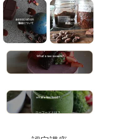
association
mark
協会について
商標について
What's raw sweets?
ロースイーツとは
what's
raw food?
ローフードとは？