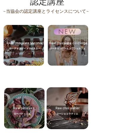
認定講座
~
当協会の認定講座とライセンスについて~
NEW
RAW chocolate Meister
Raw chocolate concierge
ローチョコレートマイスター
ローチョコレートコンシェルジュ
Raw pâtissier
Raw chocolatier
ローパティシエ
ローショコラティエ