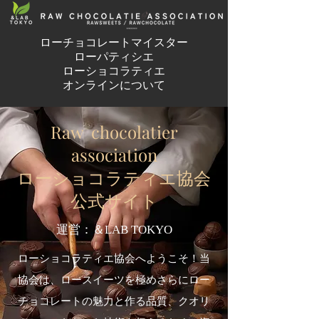
ローチョコレートマイスター
ローパティシエ
ローショコラティエ
オンラインについて
Raw chocolatier
association
ローショコラティエ協会
公式サイト
運営：＆LAB TOKYO
ローショコラティエ協会へようこそ！当
協会は、ロースイーツを極めさらにロー
チョコレートの魅力と作る品質、クオリ