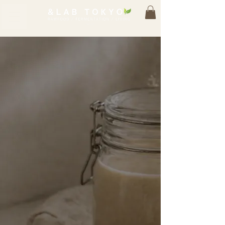
FERMENTATION PLANNER
COURSE
発酵を、
体でわかる
人になる。
発酵プランナー
養成講座