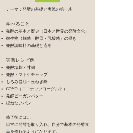
テーマ：発酵の基礎と実践の第一歩
学べること
発酵の基本と歴史（日本と世界の発酵文化）
微生物（麹菌・酵母・乳酸菌）の働き
発酵調味料の基礎と応用
実習レシピ例
発酵塩麹・甘麹
発酵トマトケチャップ
もろみ醤油・玉ねぎ麹
COYO（ココナッツヨーグルト）
発酵ビーガンバター
捏ねないパン​
修了後には…
日常に発酵を取り入れ、自分で基本の発酵食
品を作れるようになります。