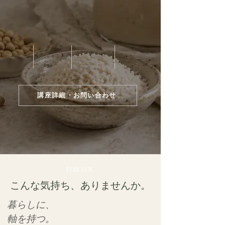
発酵を、暮らしから生き方へ。
知る、深める、創る、伝える。
&LAB TOKYOで育てる、4つの学び。
Step 1
Step2
Step3
Step 4
発酵創家®
Basic
Advance
Masterclass
講座詳細・お問い合わせ
SCROLL↓
中文簡易PDF
FOR YOU
こんな気持ち、ありませんか。
暮らしに、
軸を持つ。