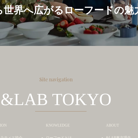
ら世界へ広がるローフードの魅
Site navigation
&LAB TOKYO
ION
KNOWLEDGE
ABOUT
コラティエ協会
ローフードとは
&LAB東京理念