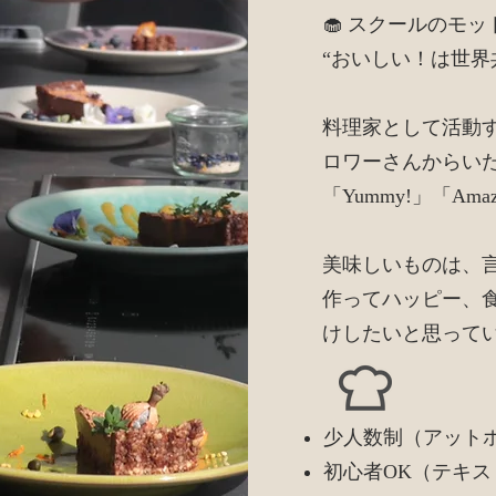
🧁 スクールのモッ
“おいしい！は世界
料理家として活動する
ロワーさんからい
「Yummy!」「Am
美味しいものは、
作ってハッピー、
けしたいと思って
少人数制（アット
初心者OK（テキ