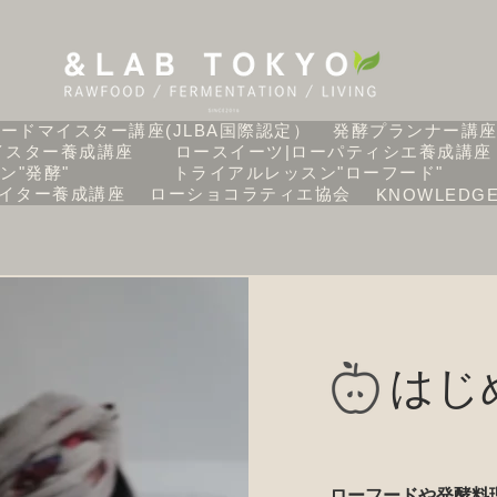
ードマイスター講座(JLBA国際認定）
発酵プランナー講
イスター養成講座
ロースイーツ|ローパティシエ養成講座
ン"発酵"
トライアルレッスン"ローフード"
イター養成講座
ローショコラティエ協会
KNOWLEDG
はじ
ローフードや発酵料