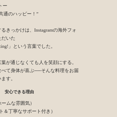
トー
共通のハッピー！”
きっかけは、Instagramの海外フォ
ただいた
azing!」という言葉でした。
言葉が通じなくても人を笑顔にする。
食べて身体が喜ぶ──そんな料理をお届
います。
安心できる理由
ホームな雰囲気）
スト＆丁寧なサポート付き）