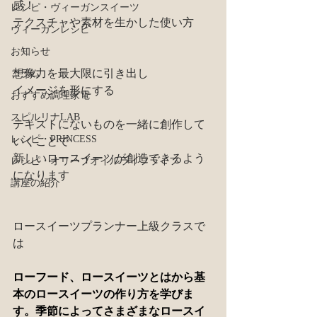
感！
レシピ・ヴィーガンスイーツ
テクスチャや素材を生かした使い方
ヴィーガンレシピ
お知らせ
想像力を最大限に引き出し
コラム
イメージを形にする
おすすめ調理家電
スピルリナLAB
テキストにないものを一緒に創作して
レシピ・PRINCESS
いくことで
新しいロースイーツが創造できるよう
レシピ・オリーブオイルライフライフ
になります
講座の紹介
ロースイーツプランナー上級クラスで
は
ローフード、ロースイーツとはから基
本のロースイーツの作り方を学びま
す。季節によってさまざまなロースイ