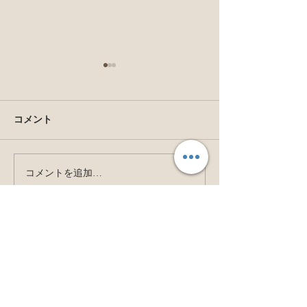
コメント
コメントを追加…
スピルリナLAB活動成
Raw chocolate 
果〜健康寿命を伸ばそ
びRaw chocola
う！
トラクター講座
このページのTOPへ↑
Site navigation
&LAB TOKYO