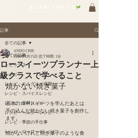
記事
全ての記事
ANDO CHIE
全ての記事
2020年8月15日
読了時間: 1分
ロースイーツプランナー上
トピックス
級クラスで学べること
レシピ
レシピ・エルグルメ掲載
焼かない焼き菓子
レシピ・スパイスレシピ
レシピ・発酵レシピ
基本のロースイーツを学んだあとは
手の込んだ焼かない焼き菓子を創作し
レシピ・ヘルシーレシピ
ます。
レシピ・季節の手仕事
レシピ・ローフードレシピ
焼かないけれど焼き菓子のような食