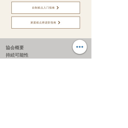
自制糕点入门指南
家庭糕点师进阶指南
協会概要
​持続可能性
商標について
プライバシーポリシー
©2025 ＆LAB TOKYO｜安藤千英
公式サイト
ローショコラティエ協会 公式サイ
ト（運営：＆LAB TOKYO）