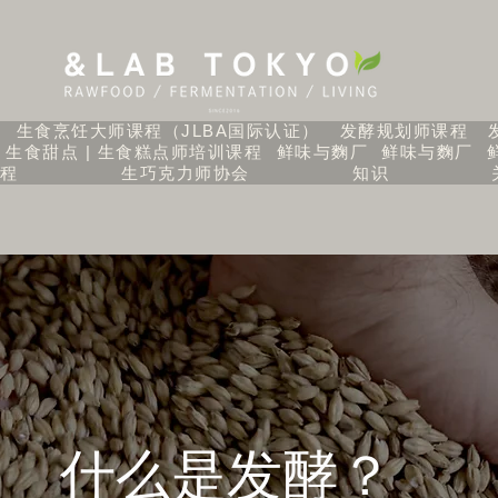
生食烹饪大师课程（JLBA国际认证）
发酵规划师课程
生食甜点 | 生食糕点师培训课程
鲜味与麴厂
鲜味与麴厂
课程
生巧克力师协会
知识
什么是发酵？