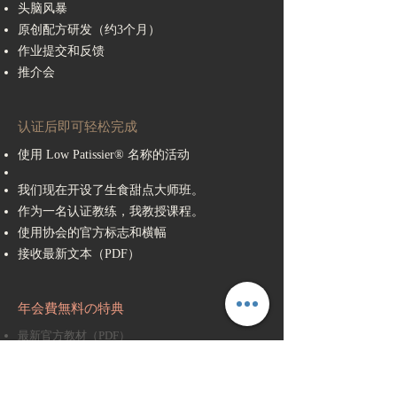
头脑风暴
原创配方研发（约3个月）
作业提交和反馈
推介会
认证后即可轻松完成
使用 Low Patissier® 名称的活动
我们现在开设了生食甜点大师班。
作为一名认证教练，我教授课程。
使用协会的官方标志和横幅
接收最新文本（PDF）
年会費無料の特典
最新官方教材（PDF）
定期更新
更多食谱和技术更新