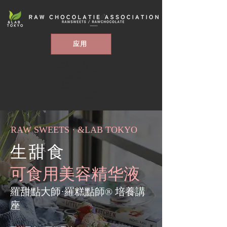
应用
生巧克力大师
生糕点师
生巧克力师
关于在线
RAW SWEETS · &LAB TOKYO
生甜食
可食用美容精华液
羅甜點大師·羅糕點師® 培養講
座