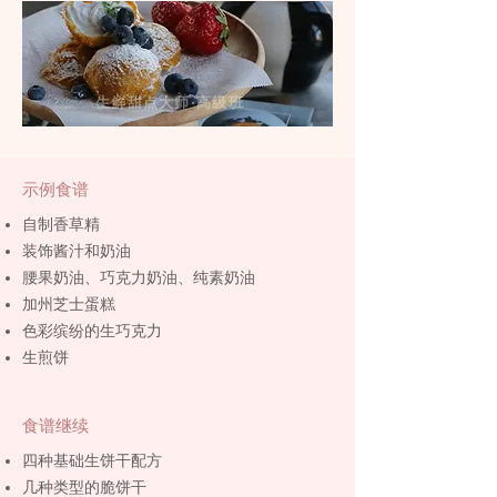
生鲜甜点大师·高级班
示例食谱
自制香草精
装饰酱汁和奶油
腰果奶油、巧克力奶油、纯素奶油
加州芝士蛋糕
色彩缤纷的生巧克力
生煎饼
食谱继续
四种基础生饼干配方
几种类型的脆饼干