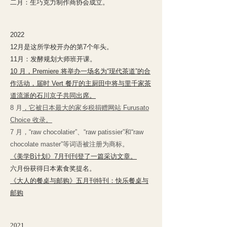
二月：生巧克力制作商协会成立。
2022
12月是这所学校开办的第7个年头。
11月：发酵规划大师班开课。
10 月，Premiere 将举办一场名为“现代茶道”的合
作活动，届时 Vert 餐厅的主厨田中将与里千家茶
道流派的石川京子共同出席。
8 月
，它被日本最大的家乡税捐赠网站 Furusato
Choice 收录。
7 月
，“raw chocolatier”、“raw patissier”和“raw
chocolate master”等词语被注册为商标。
《美学B计划》7月刊刊登了一篇采访文章。
六月份获得日本素食奖提名。
《大人的餐桌与邮购》五月刊特刊：快乐餐桌与
邮购
2021