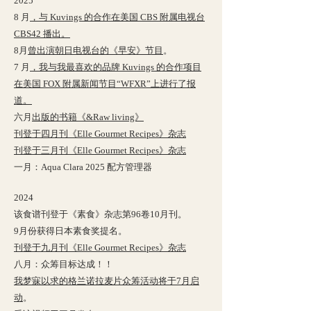
2025
8 月
，与 Kuvings 的合作在美国 CBS 附属电视台
CBS42 播出。
8月
曾出演朝日电视台的《早安》节目
。
7 月
，我与我最喜欢的品牌 Kuvings 的合作项目
在美国 FOX 附属新闻节目“WFXR”上进行了报
道。
六月
出版的书籍《&Raw living》
刊登于四月刊《Elle Gourmet Recipes》杂志
刊登于三月刊《Elle Gourmet Recipes》杂志
一月：Aqua Clara 2025 配方管理器
2024
该食谱刊登于《素食》杂志第96卷10月刊。
9月份获得日本素食奖提名。
刊登于九月刊《Elle Gourmet Recipes》杂志
八月：众筹目标达成！！
我梦寐以求的格兰诺拉麦片众筹活动将于7月启
动
。