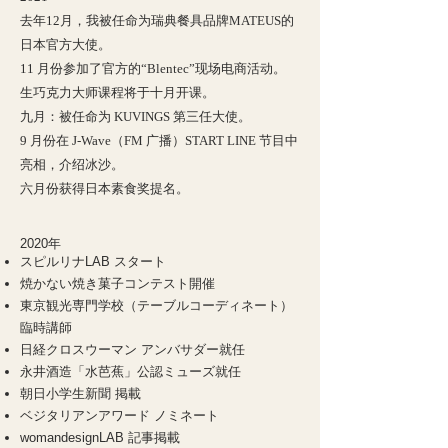
去年12月，我被任命为瑞典餐具品牌MATEUS的
日本官方大使。
11 月份参加了官方的“Blentec”现场电商活动。
生巧克力大师课程将于十月开课。
九月：被任命为 KUVINGS 第三任大使。
9 月份
在 J-Wave（FM 广播）START LINE 节目中
亮相，介绍冰沙。
六月份获得日本素食奖提名。
2020年
スピルリナLAB スタート
焼かない焼き菓子コンテスト開催
東京観光専門学校（テーブルコーディネート）
臨時講師
日経クロスウーマン アンバサダー就任
永井酒造「水芭蕉」公認ミューズ就任
朝日小学生新聞 掲載
ベジタリアンアワード ノミネート
womandesignLAB 記事掲載​