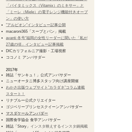
「バイタミックス（Vitamix）のミキサー」と
「ミーレ（Miele）の電子レンジ機能付きオーブ
ン」の使い方
”アルビオン”インタビュー記事公開
macaroni365「スープとパン」掲載
avanti 冬号“福岡の女性リーダーに聞いた「私が
27歳の頃」インタビュー記事掲載
DICカリフォルニア撮影・工場視察
ココノミ アンバサダー
​2017年
雑誌「サンキュ！」公式アンバサダー
ニューオータニ博多スタッフ向け講座開催
わかさ出版ウェブサイト”カラダネ”コラム連載
スタート！
リナブルー公式クリエイター
ゴジベリープリンセスクイーンアンバサダー
マスダケールアンバダー
国際食学協会 食学アンバサダー
雑誌「Story」
インスタ映えするインスタ鍋掲載