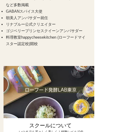
など多数掲載
GABANスパイス大使
朝美人アンバサダー就任
リナブルー公式クリエイター
ゴジベリープリンセスクイーンアンバサダー
​料理教室happycheesekitchen (ローフードマイ
スター認定校)開校
ローフード発酵LAB東京
​スクールについて
いつまでも若々しく美しく！細胞レベルで生