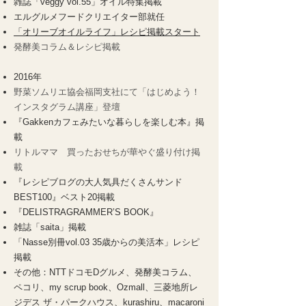
雑誌「veggy vol.55」オイル特集掲載​​
​エルグルメフードクリエイター部就任
「オリーブオイルライフ」レシピ掲載スタート
発酵美コラム＆レシピ掲載
2016年
野菜ソムリエ協会福岡支社にて「はじめよう！
インスタグラム講座」登壇
『Gakkenカフェみたいな暮らしを楽しむ本』掲
載
リトルママ 買ったおせちが華やぐ盛り付け掲
載
『レシピブログの大人気具だくさんサンド
BEST100』ベスト20掲載
『DELISTRAGRAMMER’S BOOK』
雑誌「saita」掲載
「Nasse別冊vol.03 35歳からの美活本」レシピ
掲載
その他：NTTドコモDグルメ、発酵美コラム、
ペコリ、my scrup book、Ozmall、三菱地所レ
ジデス ザ・パークハウス、kurashiru、macaroni