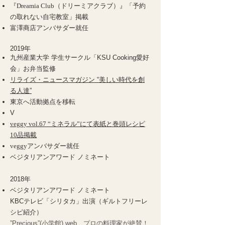
『Dreamia Club（ドリーミアクラブ）』「予約
の取れない自宅教室」掲載
富澤商店アンバサダー就任
2019年
九州産業大学 学生サークル「KSU Cooking愛好
会」お弁当監修
リライズ・ニュースマガジン “美しい時代を創
る人達”
東京へ活動拠点を移転
V
veggy vol.67 “ミネラル”にて表紙と巻頭レシピ
10品掲載
veggyアンバサダー就任
ベジタリアンアワード ノミネート
2018年
ベジタリアンアワード ノミネート
KBCテレビ「シリタカ」出演（ギルトフリーレ
シピ紹介）
”Precious”(小学館) web プロの料理家が絶賛！