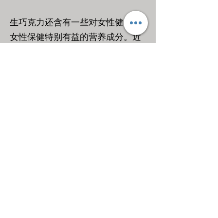
生巧克力还含有一些对女性健康和
女性保健特别有益的营养成分。近
期研究表明，可可可能有助于平衡
女性荷尔蒙，并缓解更年期症状。
生巧克力美味可口，是促进女性健
康和女性保健的理想选择。
提高免疫力
可可中的多酚、维生素和矿物质都
是有助于增强免疫力的营养成分。