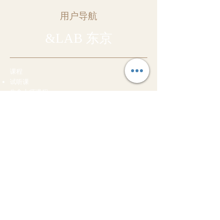
用户导航
&LAB 东京
课程
试听课
生食大师课程
发酵规划师课程
专业培训
家庭糕点师培训
生巧克力大师
协会
生巧克力师协会
生巧克力师
生巧克力礼宾服务
协会概况
知识
什么是生食？
什么是发酵？