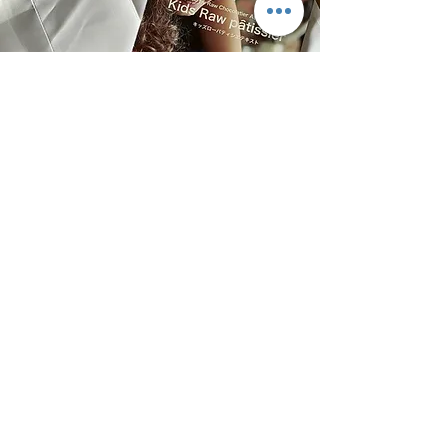
Original text
In the original text, the font
size was increased.
We've made it fun with
illustrations and incorporated
quiz formats to encourage
active participation and
critical thinking.