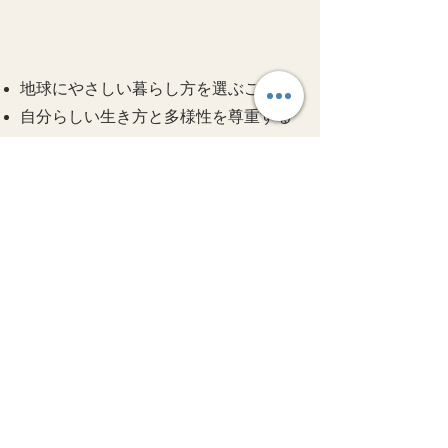
地球にやさしい暮らし方を選ぶこと
自分らしい生き方と多様性を尊重する
こと
無理なく続けられる「食」の提案を行
うこと
こうした思いを基盤に、持続可能で温
かみのある活動を続けています。