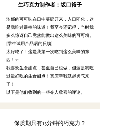
生巧克力制作者：坂口裕子
浓郁的可可味在口中蔓延开来，入口即化，这
是我吃过最棒的味道！我至今还记得，当时我
多么惊讶自己竟然能做出这么美味的可可粉。
[学生试用产品后的反馈]
太好吃了！这是我第一次吃到这么美味的东
西！✨
我喜欢生食甜点，甚至自己也做，但这是我吃
过最好吃的生食甜点！真庆幸我鼓起勇气来
了！
以下
是他们收到的一些令人欣喜的评论。
保质期
只有15分钟的巧克力
？