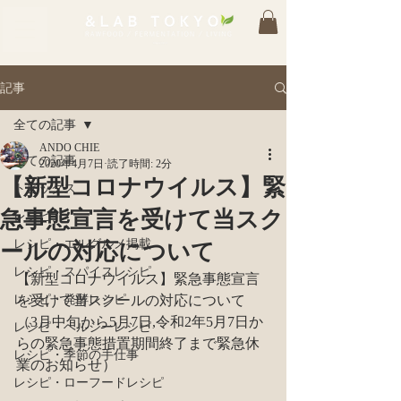
記事
全ての記事
ANDO CHIE
全ての記事
2020年4月7日
読了時間: 2分
【新型コロナウイルス】緊
トピックス
急事態宣言を受けて当スク
レシピ
レシピ・エルグルメ掲載
ールの対応について
レシピ・スパイスレシピ
【新型コロナウイルス】緊急事態宣言
レシピ・発酵レシピ
を受けて当スクールの対応について
​（3月中旬から5月7日,令和2年5月7日か
レシピ・ヘルシーレシピ
らの緊急事態措置期間終了まで緊急休
レシピ・季節の手仕事
業のお知らせ）
レシピ・ローフードレシピ