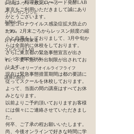
日頃は、料理教室ローフード発酵LAB
レシピ・ヴィーガンスイーツ
東京をご利用いただきまして誠にあり
ヴィーガンレシピ
がとうございます。
お知らせ
新型コロナウイルス感染症拡大防止の
ため、2月末ごろからレッスン頻度の縮
コラム
小と自粛をしておりまして、3月中旬か
おすすめ調理家電
らは全面的に休校をしております。
スピルリナLAB
さらに東京都の緊急事態宣言が出さ
レシピ・PRINCESS
れ、不要不急の外出制限が出されてお
ります。
レシピ・オリーブオイルライフライフ
現在は緊急事態措置期間は都の要請に
講座の紹介
従ってスクールを休校しております。
よって、当面の間の講座はすべてお休
みとなります。
以前よりご予約頂いておりますお客様
には個々にご連絡させていただきまし
た。
何卒、ご了承の程お願いいたします。
尚、今後オンラインで好きな時間に学