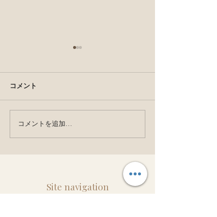
コメント
コメントを追加…
安藤千英 FOX掲載~
【メディア出演
Kuvingsと私のローフード
レビ朝日『グッ
の取り組み
ニング』で発酵
ースを紹介しま
このページのTOPへ↑
Site navigation
&LAB TOKYO