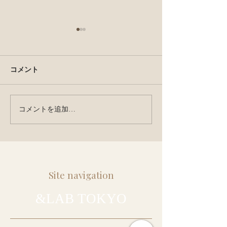
コメント
weckで真空保存
コメントを追加…
スピルリナLAB！7月レシ
ピ公開！
このページのTOPへ↑
Site navigation
&LAB TOKYO