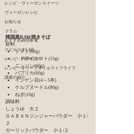
レシピ・ヴィーガンスイーツ
ヴィーガンレシピ
お知らせ
コラム
韓国風RAW焼きそば
おすすめ調理家電
材料
スピルリナLAB
トマト(60g)
・ドライトマト(15g)
レシピ・PRINCESS
ニンジン(60g)
レシピ・オリーブオイルライフライフ
パプリカ(60g)
講座の紹介
インゲン豆(4～5本)
ケルプヌードル(80g)
ねぎ(10g)
調味料
しょうゆ　大２
ＧＡＢＡＮジンジャーパウダー　小１/
２
ガーリックパウダー　小１/２