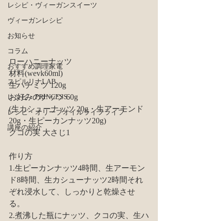
レシピ・ヴィーガンスイーツ
ヴィーガンレシピ
お知らせ
コラム
ローハニーナッツ
おすすめ調理家電
材料(wevk60ml)
スピルリナLAB
生ハチミツ 120g
お好みのナッツ 60g
レシピ・PRINCESS
(生カシューナッツ 20g・生アーモンド 
レシピ・オリーブオイルライフライフ
20g・生ピーカンナッツ20g)
講座の紹介
クコの実 大さじ1
作り方
1.生ピーカンナッツ4時間、生アーモン
ド8時間、生カシューナッツ2時間それ
ぞれ浸水して、しっかりと乾燥させ
る。
2.煮沸した瓶にナッツ、クコの実、生ハ