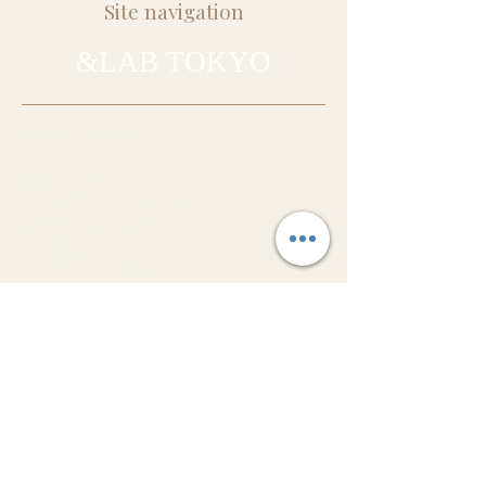
Site navigation
&LAB TOKYO
COURSE（講座）
体験レッスン
ローフードマイスター講座
発酵プランナー講座
プロ養成
ローパティシエ養成
ローチョコレートマイスター
ASSOCIATION
ローショコラティエ協会
ローショコラティエ
ローチョコレートコンシェルジュ
​協会概要
KNOWLEDGE