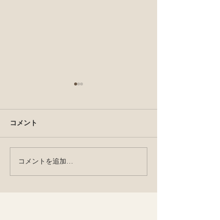
コメント
weckで真空保存
コメントを追加…
スピルリナLAB！7月レシ
ピ公開！
このページのTOPへ↑