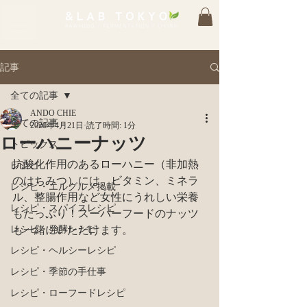
記事
全ての記事
ANDO CHIE
全ての記事
2020年4月21日
読了時間: 1分
ローハニーナッツ
トピックス
抗酸化作用のあるローハニー（非加熱
レシピ
のはちみつ）には、ビタミン、ミネラ
レシピ・エルグルメ掲載
ル、整腸作用など女性にうれしい栄養
レシピ・スパイスレシピ
もたっぷり！スーパーフードのナッツ
レシピ・発酵レシピ
も一緒にいただけます。
レシピ・ヘルシーレシピ
レシピ・季節の手仕事
レシピ・ローフードレシピ