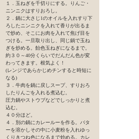
１．玉ねぎを千切りにする。りんご・
ニンニクはすりおろし。
２．鍋に大さじ1のオイルを入れすり下
ろしたニンニクを入れて香りが出るま
で炒め、そこにお肉を入れて焦げ目を
つける。一旦取り出し、同じ鍋で玉ね
ぎを炒める。飴色玉ねぎになるまで。
約３０～40分くらいでだんだん色が変
わってきます。根気よく！
(レンジであらかじめチンすると時短に
なる)
３．牛肉を鍋に戻しスープ、すりおろ
したりんごを入れる煮込む。
圧力鍋やストウブなどでしっかりと煮
込む。
４０分ほど。
４．別の鍋にカレールーを作る。バタ
ーを溶かしその中に小麦粉を入れゆっ
くりきつね色になるまで炒める。カレ