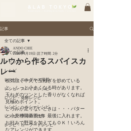
記事
全ての記事
ANDO CHIE
全ての記事
2020年4月19日
読了時間: 2分
ルウから作るスパイスカ
トピックス
レー
レシピ
レシピ・エルグルメ掲載
根気強く中火で玉ねぎを炒めている
と、ふっと小さくなる時があります。
レシピ・スパイスレシピ
玉ねぎのツンとした香りがなくなれば
レシピ・発酵レシピ
見極めポイント。
レシピ・ヘルシーレシピ
とろみが足りないときは・・・バター
と小麦粉同量混ぜ、最後に入れます。
レシピ・季節の手仕事
お好みで野菜を加えてもＯＫ！いろん
レシピ・ローフードレシピ
なアレンジができます