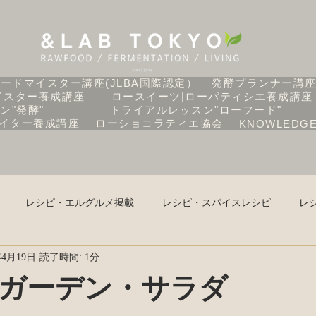
ードマイスター講座(JLBA国際認定）
発酵プランナー講
イスター養成講座
ロースイーツ|ローパティシエ養成講座
ン"発酵"
トライアルレッスン"ローフード"
イター養成講座
ローショコラティエ協会
KNOWLEDG
レシピ・エルグルメ掲載
レシピ・スパイスレシピ
レ
年4月19日
読了時間: 1分
ピ・季節の手仕事
レシピ・ローフードレシピ
レシピ・ヴィ
ガーデン・サラダ
コラム
おすすめ調理家電
スピルリナLAB
レシピ・P