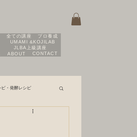
座
全ての講座
プロ養成
UMAMI &KOJILAB
JLBA上級講座
CONTACT
E
ABOUT
シピ・発酵レシピ
ーガンスイーツ
RINCESS