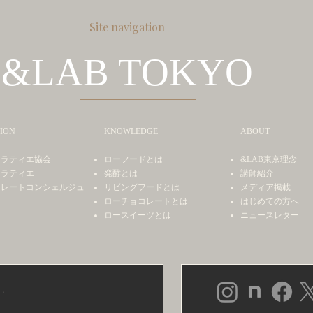
Site navigation
&LAB TOKYO
ION
KNOWLEDGE
ABOUT
コラティエ協会
ローフードとは
&LAB東京理念
コラティエ
発酵とは
講師紹介
コレートコンシェルジュ
リビングフードとは
メディア掲載
ローチョコレートとは
はじめての方へ
ロースイーツとは
ニュースレター