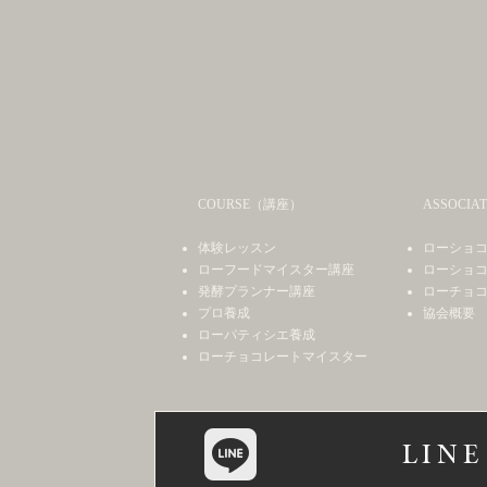
COURSE（講座）
ASSOCIAT
体験レッスン
ローショ
ローフードマイスター講座
ローショ
発酵プランナー講座
ローチョ
プロ養成
​協会概要
ローパティシエ養成
ローチョコレートマイスター
LINE