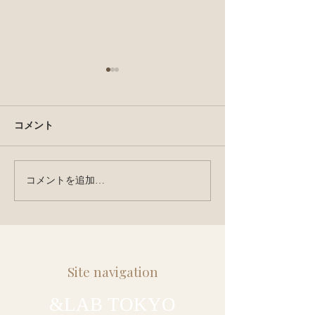
コメント
weckで真空保存
コメントを追加…
スピルリナLAB！7月レシ
ピ公開！
このページのTOPへ↑
Site navigation
&LAB TOKYO