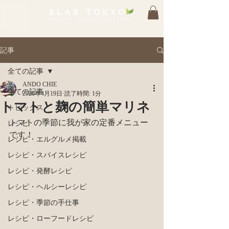
記事
全ての記事
ANDO CHIE
全ての記事
2020年4月19日
読了時間: 1分
トマトと麹の簡単マリネ
トピックス
トマトの季節に我が家の定番メニュー
レシピ
です！
レシピ・エルグルメ掲載
レシピ・スパイスレシピ
レシピ・発酵レシピ
レシピ・ヘルシーレシピ
レシピ・季節の手仕事
レシピ・ローフードレシピ