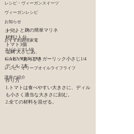
レシピ・ヴィーガンスイーツ
ヴィーガンレシピ
お知らせ
トマトと麹の簡単マリネ
コラム
材料2人分
おすすめ調理家電
トマト3個
スピルリナLAB
塩麹 大さじあ、
GABANあらびきガーリック小さじ1/4
レシピ・PRINCESS
ディル 2本
レシピ・オリーブオイルライフライフ
講座の紹介
作り方 
1.トマトは食べやすい大きさに、ディル
も小さく適当な大きさに刻む。
2.全ての材料を混ぜる。