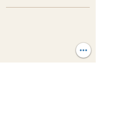
COURSE（講座）
体験レッスン
ローフードマイスター講座
発酵プランナー講座
プロ養成
ローパティシエ養成
ローチョコレートマイスター
ASSOCIATION
ローショコラティエ協会
ローショコラティエ
ローチョコレートコンシェルジュ
​協会概要
KNOWLEDGE
ローフードとは
発酵とは
リビングフードとは