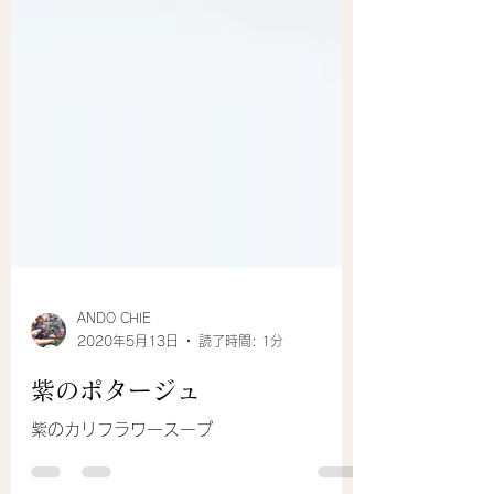
ANDO CHIE
2020年5月13日
読了時間: 1分